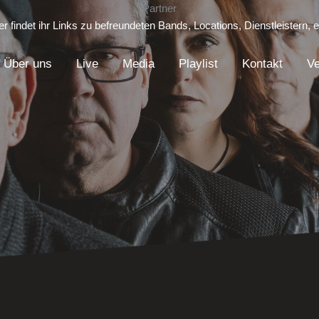
Partner
er findet ihr Links zu befreundeten Bands, Locations, Dienstleistern, e
Über uns
Live
Media
Playlist
Kontakt
Ve